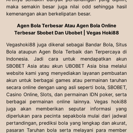
maka semakin besar juga nilai odd sehingga hasil
kemenangan akan berkelipatan besar.
Agen Bola Terbesar Atau Agen Bola Online
Terbesar Sbobet Dan Ubobet | Vegas Hoki88
Vegashoki88 juga dikenal sebagai Bandar Bola, Situs
Bola ataupun Agen Bola Terbaik dan Terpercaya di
Indonesia. Jadi cara untuk mendapatkan akun
SBOBET Asia atau akun UBOBET Asia bisa melalui
website kami yang menyediakan layanan pembuatan
akun untuk berbagai games atau permainan taruhan
secara online dengan uang asli seperti bola, SBOBET,
Casino Online, Slots, dan permainan IDN poker, serta
berbagai permainan online lainnya. Vegas hoki88
juga akan memberikan seputar informasi yang
diperlukan para pecinta sepakbola mulai dari jadwal
pertandingan, prediksi bola yang lengkap dan akurat,
pasaran Taruhan bola serta melayani para member