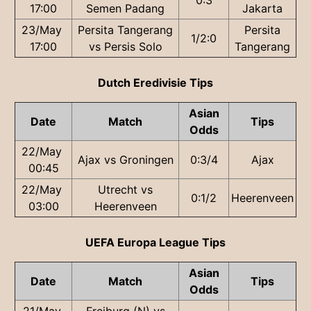
0:3
17:00
Semen Padang
Jakarta
23/May
Persita Tangerang
Persita
1/2:0
17:00
vs Persis Solo
Tangerang
Dutch Eredivisie Tips
Asian
Date
Match
Tips
Odds
22/May
Ajax vs Groningen
0:3/4
Ajax
00:45
22/May
Utrecht vs
0:1/2
Heerenveen
03:00
Heerenveen
UEFA Europa League Tips
Asian
Date
Match
Tips
Odds