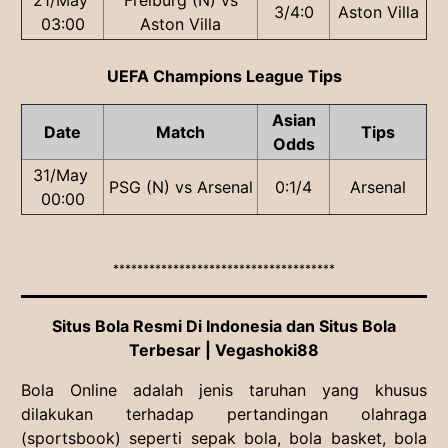
21/May
Freiburg (N) vs
3/4:0
Aston Villa
03:00
Aston Villa
UEFA Champions League Tips
Asian
Date
Match
Tips
Odds
31/May
PSG (N) vs Arsenal
0:1/4
Arsenal
00:00
*************************************
Situs Bola Resmi Di Indonesia dan Situs Bola
Terbesar | Vegashoki88
Bola Online adalah jenis taruhan yang khusus
dilakukan terhadap pertandingan olahraga
(sportsbook) seperti sepak bola, bola basket, bola