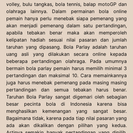
volley, bulu tangkas, bola tennis, balap motoGP dan
olahraga lainnya. Dalam permainan bola online
pemain hanya perlu menebak siapa pemenang yang
akan menjadi pemenang dalam satu pertandingan,
apabila tebakan benar maka akan memperoleh
kelipatan hadiah sesuai nilai pasaran dan jumlah
taruhan yang dipasang. Bola Parlay adalah taruhan
uang asli yang dilakukan secara online kepada
beberapa pertandingan olahraga. Pada umumnya
bermain bola parlay pemain harus memilih minimal 3
pertandingan dan maksimal 10. Cara memainkannya
juga harus menebak pemenang pada masing masing
pertandingan dan semua tebakan harus benar.
Taruhan Bola Parlay sangat digemari oleh sebagian
besar pecinta bola di Indonesia karena bisa
menghasilkan kemenangan yang sangat besar.
Bagaimana tidak, karena pada tiap nilai pasaran yang
ada akan dikalikan dengan pilihan yang kedua.
Artinya semakin banyak pertandingan yang dipilih,